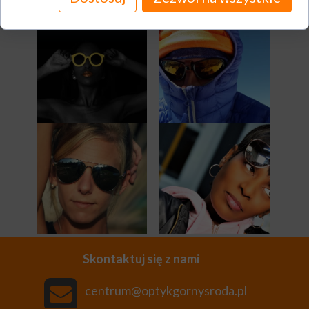
Skontaktuj się z nami
centr
um@optykgornysroda.pl