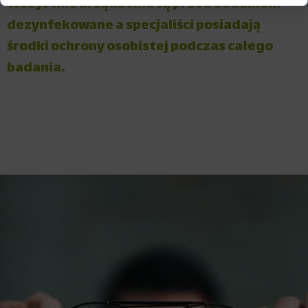
Wszystkie urządzenia są przed badaniem
dezynfekowane a specjaliści posiadają
środki ochrony osobistej podczas całego
badania.