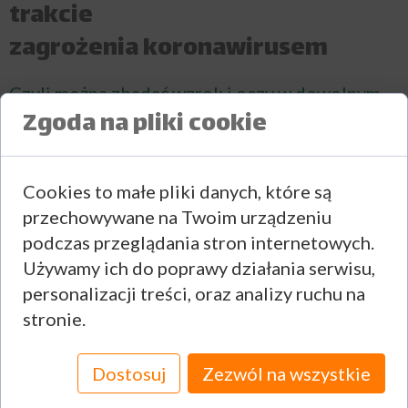
trakcie
zagrożenia koronawirusem
Czyli można zbadać wzrok i oczy w dowolnym
Zgoda na pliki cookie
terminie po wcześniejszej rejestracji
telefonicznej
-zadzwoń teraz-
. Na czas
umówionej wizyty gabinet będzie dostępny
Cookies to małe pliki danych, które są
tylko do Państwa dyspozycji, czyli ani przed
przechowywane na Twoim urządzeniu
wizytą, ani po niej nie będziecie mieli kontaktu
podczas przeglądania stron internetowych.
z innymi pacjentami w naszej placówce.
Używamy ich do poprawy działania serwisu,
Ponieważ dysponujemy
personalizacji treści, oraz analizy ruchu na
najnowocześniejszym sprzętem
stronie.
okulistycznym samo badanie odbywa się z
zachowaniem dystansu, nie ma potrzeby
Dostosuj
Zezwól na wszystkie
zakraplania oczu ani ich dotykania.